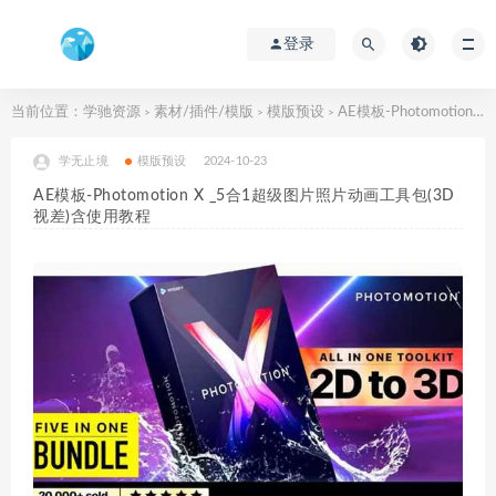
登录
当前位置：
学驰资源
素材/插件/模版
模版预设
AE模板-Photomotion X _5合1超级图片照片动画工具包(3D视差)含使用教程
>
>
>
学无止境
模版预设
2024-10-23
AE模板-Photomotion X _5合1超级图片照片动画工具包(3D
视差)含使用教程