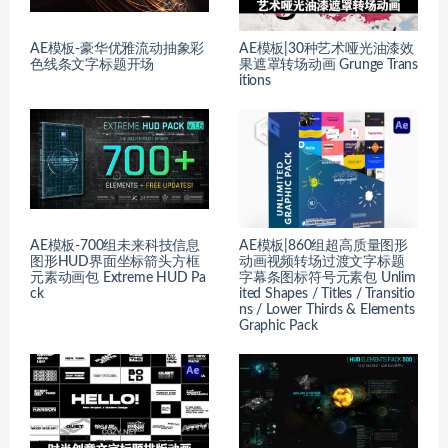
AE模板-豪华优雅流动抽象彩
AE模板|30种艺术哑光油漆效
色线条文字标题开场
果遮罩转场动画 Grunge Trans
itions
AE模板-700组未来科技信息
AE模板|860组超高质量图形
图形HUD界面坐标箭头方框
动画视频转场过渡文字标题
元素动画包 Extreme HUD Pa
字幕条图标符号元素包 Unlim
ck
ited Shapes / Titles / Transitio
ns / Lower Thirds & Elements
Graphic Pack