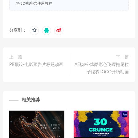
包(3D视差)含使用教程
分享到：
上一篇
下一篇
PR预设-电影预告片标题动画
AE模板-炫酷彩色飞镖拖尾粒
子烟雾LOGO开场动画
相关推荐