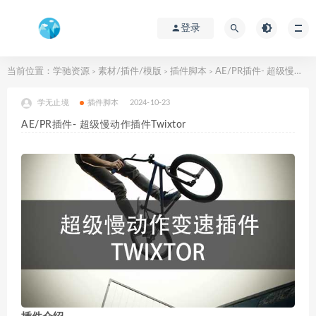
登录
当前位置：
学驰资源
素材/插件/模版
插件脚本
AE/PR插件- 超级慢动作插件Twixtor
>
>
>
学无止境
插件脚本
2024-10-23
AE/PR插件- 超级慢动作插件Twixtor