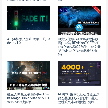
AE脚本-淡入淡出效果工具 Fa
中文汉化版-AE/PR视觉特效
de It v1.0
插件合集 REVisionFX Effecti
ons Plus v23.08 Win一键安装
(含Twixtor/Flicker/RSMB插
件)
红巨人调色套装插件|Red Gia
AE脚本-摄像机运动分割全景
nt Magic Bullet Suite V16.1.0
视差叠加形状幻灯片平滑无
Win/Mac破解版
缝过渡文本标题过渡预设