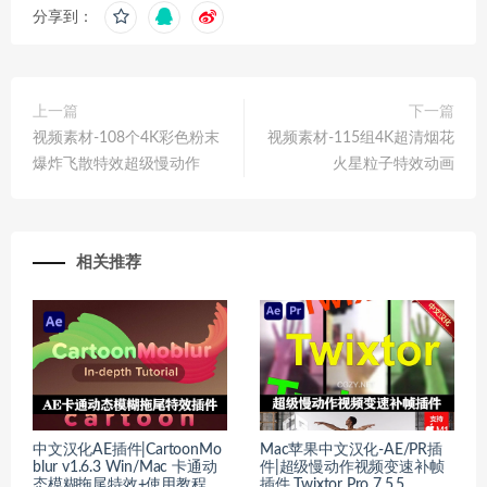
分享到：
上一篇
下一篇
视频素材-108个4K彩色粉末
视频素材-115组4K超清烟花
爆炸飞散特效超级慢动作
火星粒子特效动画
相关推荐
中文汉化AE插件|CartoonMo
Mac苹果中文汉化-AE/PR插
blur v1.6.3 Win/Mac 卡通动
件|超级慢动作视频变速补帧
态模糊拖尾特效+使用教程
插件 Twixtor Pro 7.5.5