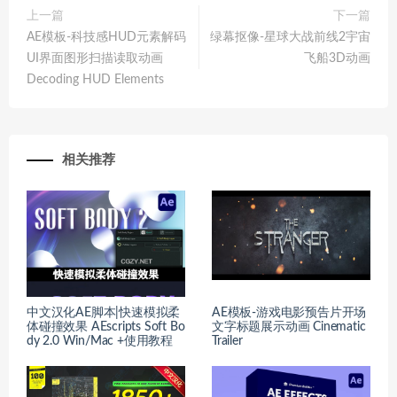
上一篇
下一篇
AE模板-科技感HUD元素解码
绿幕抠像-星球大战前线2宇宙
UI界面图形扫描读取动画
飞船3D动画
Decoding HUD Elements
相关推荐
中文汉化AE脚本|快速模拟柔
AE模板-游戏电影预告片开场
体碰撞效果 AEscripts Soft Bo
文字标题展示动画 Cinematic
dy 2.0 Win/Mac +使用教程
Trailer