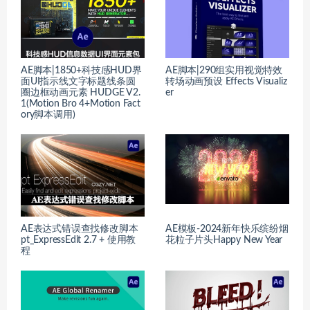
AE脚本|1850+科技感HUD界
AE脚本|290组实用视觉特效
面UI指示线文字标题线条圆
转场动画预设 Effects Visualiz
圈边框动画元素 HUDGE V2.
er
1(Motion Bro 4+Motion Fact
ory脚本调用)
AE表达式错误查找修改脚本
AE模板-2024新年快乐缤纷烟
pt_ExpressEdit 2.7 + 使用教
花粒子片头Happy New Year
程