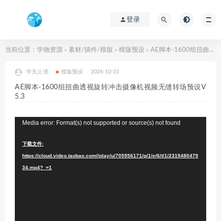
登录
当前位置：
学驰资源
素材/插件/模版
模版预设
AE脚本-1600组扭曲透视旋转冲击摄像机视频无缝转场预设V5.3
>
>
>
学无止境
模版预设
2024-10-23
AE脚本-1600组扭曲透视旋转冲击摄像机视频无缝转场预设V
5.3
视
Media error: Format(s) not supported or source(s) not found
频
下载文件:
播
https://cloud.video.taobao.com//play/u/705956171/p/1/e/6/t/1/2319480479
放
34.mp4?_=1
器