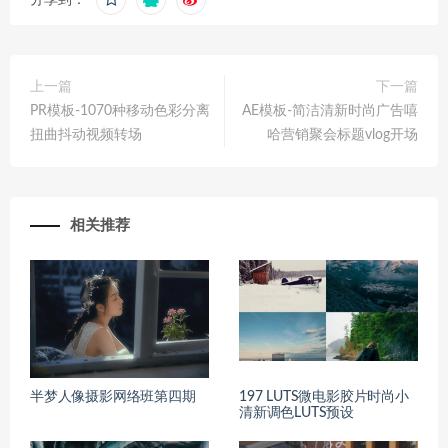
上一篇
下一篇
PR模板-1070种移动色彩分离
AE模板-简洁清新时尚广告嘻
扭曲抖动视频转场
哈营销聚会标题vlog开场
相关推荐
半梦人像摄影网络班第四期
197 LUTS微电影胶片时尚小
清新调色LUTS预设