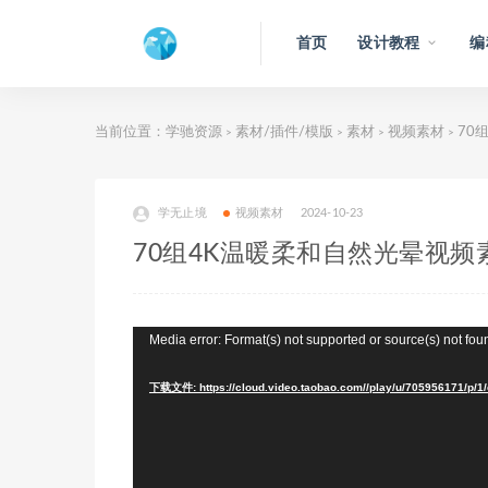
首页
设计教程
编
当前位置：
学驰资源
素材/插件/模版
素材
视频素材
70
>
>
>
>
学无止境
视频素材
2024-10-23
70组4K温暖柔和自然光晕视频
视
Media error: Format(s) not supported or source(s) not fou
频
下载文件: https://cloud.video.taobao.com//play/u/705956171/p/1
播
放
器