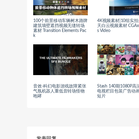
100个前景移动车辆树木路牌
4K视频素材|10组实
建筑墙壁遮挡视频无缝转场
天白云视频素材 CGAxis
素材 Transition Elements Pac
s Video
k
音效-科幻电影游戏故障紧张
Stash 140期1080P
气氛机器人重低音转场怪物
电视栏目包装广告动
咆哮
短片
发表回复