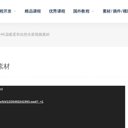
程开发
精品课程
优秀课程
国外教程
素材/插件/模
组4K温暖柔和自然光晕视频素材
素材
nd
/e/6/t/1/230492241993.mp4?_=1