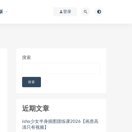
版
登录
搜索
搜索
近期文章
isho少女半身插图团练课2026【画质高
清只有视频】