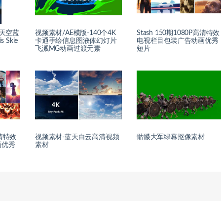
拍天空蓝
视频素材/AE模版-140个4K
Stash 150期1080P高清特效
 Skie
卡通手绘信息图液体幻灯片
电视栏目包装广告动画优秀
飞溅MG动画过渡元素
短片
高清特效
视频素材-蓝天白云高清视频
骷髅大军绿幕抠像素材
画优秀
素材