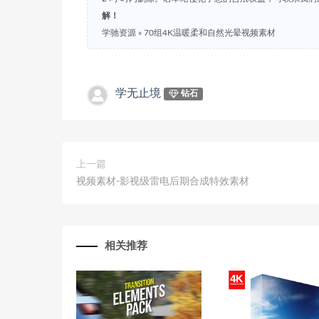
解！
学驰资源
»
70组4K温暖柔和自然光晕视频素材
学无止境
钻石
上一篇
视频素材-影视级雷电后期合成特效素材
相关推荐