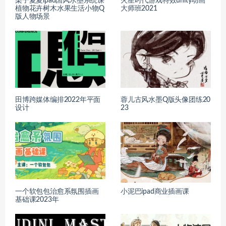
栗子夏夏ipad国风水墨系统课
火星时代游戏特效unity动画
植物花卉树木水果生活小物Q
大师班2021
版人物场景
田博跨媒体编排2022年平面
蓉儿古风水墨Q版头像团练20
设计
23
一个软包包治愈系氛围插画
小泥巴ipad商业插画课
基础课2023年