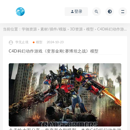
登录
当前位置：
学驰资源
素材/插件/模版
3D资源
模型
C4D科幻动作游戏《变形金刚:赛博坦之战》模型
>
>
>
>
学无止境
模型
2024-10-23
C4D科幻动作游戏《变形金刚:赛博坦之战》模型