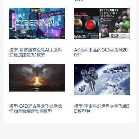
模型-赛博朋克全息AI未来科
AK大神出品的C4D材质球20
幻楼房建筑3D模型
0个
模型-C4D远古巨龙飞龙游戏
模型-宇宙科幻世界太空飞船3
怪物骨骼绑定动画模型
D模型包