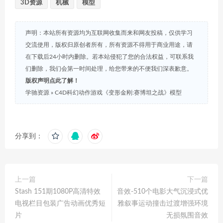
3D资源
机械
模型
声明：本站所有资源均为互联网收集而来和网友投稿，仅供学习
交流使用，版权归原创者所有，所有资源不得用于商业用途，请
在下载后24小时内删除。若本站侵犯了您的合法权益，可联系我
们删除，我们会第一时间处理，给您带来的不便我们深表歉意。
版权声明点此了解！
学驰资源
»
C4D科幻动作游戏《变形金刚:赛博坦之战》模型
分享到：
上一篇
下一篇
Stash 151期1080P高清特效
音效-510个电影大气沉浸式优
电视栏目包装广告动画优秀短
雅叙事运动撞击过渡增强环境
片
无损氛围音效