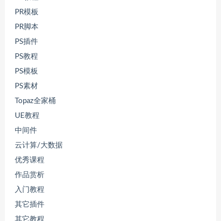
PR模板
PR脚本
PS插件
PS教程
PS模板
PS素材
Topaz全家桶
UE教程
中间件
云计算/大数据
优秀课程
作品赏析
入门教程
其它插件
其它教程