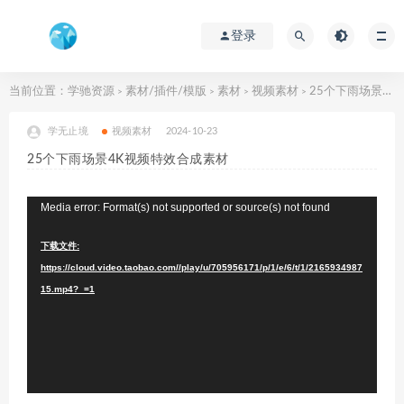
登录
当前位置：
学驰资源
素材/插件/模版
素材
视频素材
25个下雨场景4K视频特效合成素材
>
>
>
>
学无止境
视频素材
2024-10-23
25个下雨场景4K视频特效合成素材
视
Media error: Format(s) not supported or source(s) not found
频
下载文件:
播
https://cloud.video.taobao.com//play/u/705956171/p/1/e/6/t/1/2165934987
放
15.mp4?_=1
器