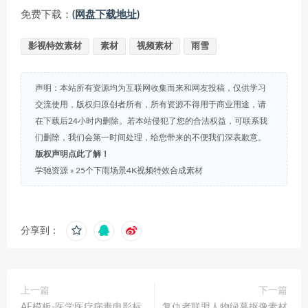
免费下载：
(网盘下载地址)
影视特效素材
素材
视频素材
雨雪
声明：本站所有资源均为互联网收集而来和网友投稿，仅供学习
交流使用，版权归原创者所有，所有资源不得用于商业用途，请
在下载后24小时内删除。若本站侵犯了您的合法权益，可联系我
们删除，我们会第一时间处理，给您带来的不便我们深表歉意。
版权声明点此了解！
学驰资源
»
25个下雨场景4K视频特效合成素材
分享到：
上一篇
下一篇
AE模板-医学医疗病毒电影标
复仇者联盟人物绿幕抠像素材