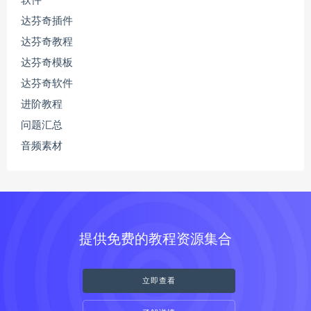
软件
达芬奇插件
达芬奇教程
达芬奇模板
达芬奇软件
进阶教程
问题汇总
音频素材
提供免费的教程资源集合
立即查看