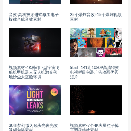
音效-高科技渐进式氛围电子
25个爆炸音效+15个爆炸视频
旋律合成音效素材
素材
视频素材-4K科幻巨型宇宙飞
Stash 141期1080P高清特效
船机甲机器人无人机激光落
电视栏目包装广告动画优秀
地沙尘太空舱环境
短片
30组梦幻微闪镜头光斑光效
视频素材-7个4K火星粒子掉
视频包装素材
下洒落特效素材