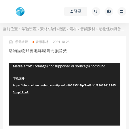
登录
当前位置：
学驰资源
素材/插件/模版
素材
音频素材
动物怪物野兽咆哮喊叫无损音效
>
>
>
>
学无止境
音频素材
2024-10-23
动物怪物野兽咆哮喊叫无损音效
视
Media error: Format(s) not supported or source(s) not found
频
下载文件:
播
https://cloud.video.taobao.com//play/u/80049544/p/2/e/6/t/1/22638612245
放
9.mp4?_=1
器