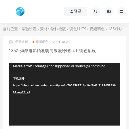
登录
当前位置：
学驰资源
素材/插件/模版
调色LUTS
视频调色
185种炫酷电影婚礼明亮浪漫冷暖LUTs调色预设
>
>
>
>
学无止境
视频调色
2024-10-23
185种炫酷电影婚礼明亮浪漫冷暖LUTs调色预设
视
Media error: Format(s) not supported or source(s) not found
频
下载文件:
播
https://cloud.video.taobao.com//play/u/705956171/p/1/e/6/t/1/2182057490
放
81.mp4?_=1
器