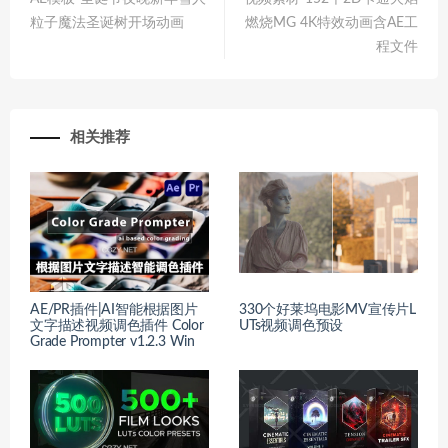
粒子魔法圣诞树开场动画
燃烧MG 4K特效动画含AE工
程文件
相关推荐
AE/PR插件|AI智能根据图片
330个好莱坞电影MV宣传片L
文字描述视频调色插件 Color
UTs视频调色预设
Grade Prompter v1.2.3 Win