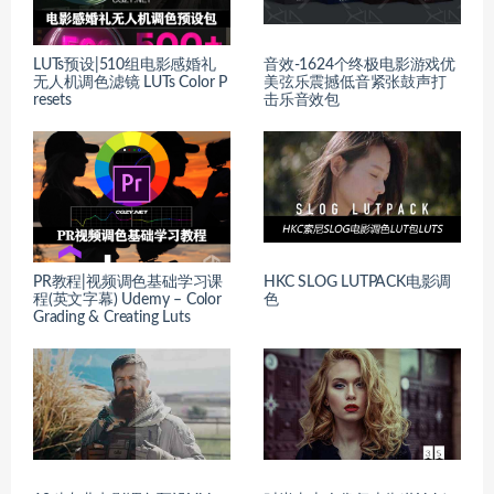
LUTs预设|510组电影感婚礼
音效-1624个终极电影游戏优
无人机调色滤镜 LUTs Color P
美弦乐震撼低音紧张鼓声打
resets
击乐音效包
PR教程|视频调色基础学习课
HKC SLOG LUTPACK电影调
程(英文字幕) Udemy – Color
色
Grading & Creating Luts