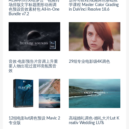
AE脚本|6350组多合一视频转
达芬奇教程|视频调色基础教
场排版文字标题图形动画调
学课程 Master Color Grading
色预设音效素材包 All-In-One
in DaVinci Resolve 18.6
Bundle v7.2
音效-电影预告片音调上升重
29组专业电影级4K调色
要人物出现过渡环境氛围音
效
12组电影lut调色预设 Mavic 2
高端婚礼调色-婚礼大片Lut K
专业版
reativ Wedding LUTs