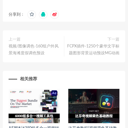
分享到：
上一篇
下一篇
视频/图像调色-160组户外风
FCPX插件-1250个豪华文字标
景海滩度假调色预设
题图形背景运动预设MG动画
相关推荐