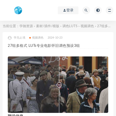
登录
当前位置：
学驰资源
素材/插件/模版
调色LUTS
视频调色
27组多格式 LUTs专业电影怀旧调色预设3组
>
>
>
>
学无止境
视频调色
2024-10-23
27组多格式 LUTs专业电影怀旧调色预设3组