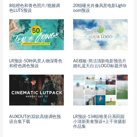
8组橙色和青色照片/视频调
20组哑光肖像风景电影Lightr
色LUTS预设
oom预设
LR预设-50种风景人物深青色
AE模板-简洁清新电影预告片
和橙色调色预设
婚礼蓝天白云LOGO标题开场
AUXOUT的32款高级调色预
LR预设-134组唯美日系田园
设合集下载
小清新美食预设+上千张摄影
作品集