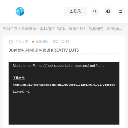
登录
当前位置：
学驰资源
素材/插件/模版
调色LUTS
视频调色
30种婚礼视频调色预设KREATIV LUTS
>
>
>
>
学无止境
视频调色
2024-10-23
30种婚礼视频调色预设KREATIV LUTS
视
Media error: Format(s) not supported or source(s) not found
频
下载文件:
播
https://cloud.video.taobao.com//play/u/705956171/p/1/e/6/t/1/2172585104
放
11.mp4?_=1
器