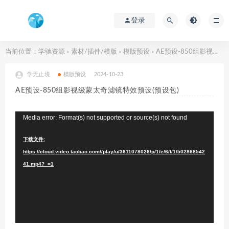
登录
当前位置：
学驰资源
素材/插件/模版
模版预设
AE预设-850组影视级蒙太奇滤镜特效预设(预设包)
>
>
>
学无止境
模版预设
2024-10-23
AE预设-850组影视级蒙太奇滤镜特效预设(预设包)
视
Media error: Format(s) not supported or source(s) not found
频
下载文件:
播
https://cloud.video.taobao.com//play/u/3611078026/p/1/e/6/t/1/502868542
放
41.mp4?_=1
器