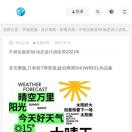
登录
当前位置：
学驰资源
设计教程
影视后期
不错实验室AE动态设计训练营2022年
>
>
>
学无止境
影视后期
2024-09-16
不错实验室AE动态设计训练营2022年
非完整版,只有前7周资源,缺后两周SHOWREEL作品集