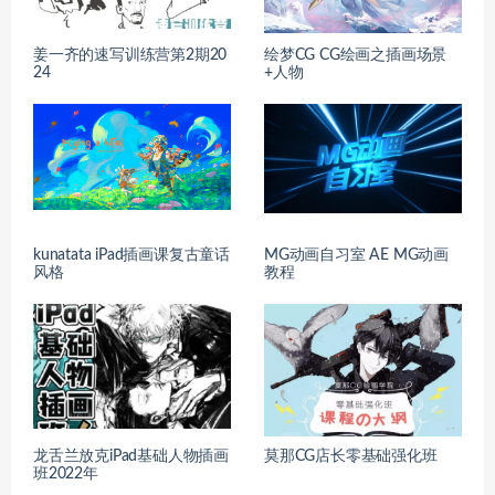
姜一齐的速写训练营第2期20
绘梦CG CG绘画之插画场景
24
+人物
kunatata iPad插画课复古童话
MG动画自习室 AE MG动画
风格
教程
龙舌兰放克iPad基础人物插画
莫那CG店长零基础强化班
班2022年