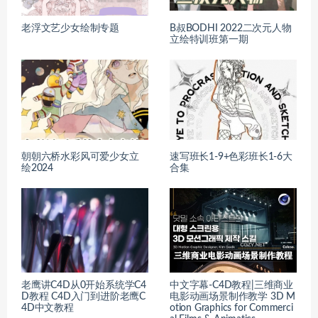
老浮文艺少女绘制专题
B叔BODHI 2022二次元人物
立绘特训班第一期
朝朝六桥水彩风可爱少女立
速写班长1-9+色彩班长1-6大
绘2024
合集
老鹰讲C4D从0开始系统学C4
中文字幕-C4D教程|三维商业
D教程 C4D入门到进阶老鹰C
电影动画场景制作教学 3D M
4D中文教程
otion Graphics for Commerci