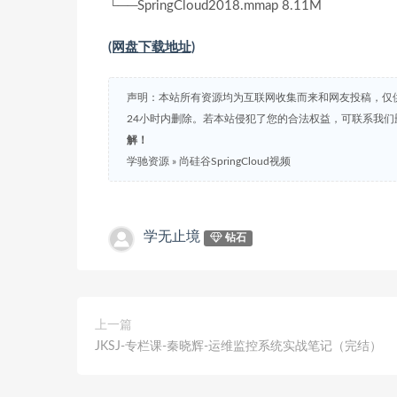
└──SpringCloud2018.mmap 8.11M
(网盘下载地址)
声明：本站所有资源均为互联网收集而来和网友投稿，仅
24小时内删除。若本站侵犯了您的合法权益，可联系我
解！
学驰资源
»
尚硅谷SpringCloud视频
学无止境
钻石
上一篇
JKSJ-专栏课-秦晓辉-运维监控系统实战笔记（完结）