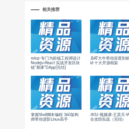
相关推荐
mksz-专门为前端工程师设计
.BAT大牛带你深度剖析A
Nodejs+React 实战开发区块
id 十大开源框架
链“慕课”DApp[完结]
掌握Shell脚本编程 360架构
JKSJ-视频课-王昊天-
师带你进阶Linux高手
全攻防实战（完结）