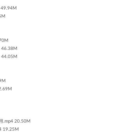
49.94M
5M
70M
46.38M
44.05M
9M
.69M
mp4 20.50M
19.25M