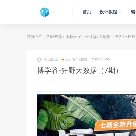
首页
设计教程
编
当前位置：
学驰资源
编程开发
云计算/大数据
博学谷-狂野
>
>
>
学无止境
云计算/大数据
2024-10-06
博学谷-狂野大数据（7期）