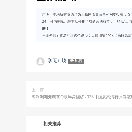
声明：本站所有资源均为互联网收集而来和网友投稿，仅
24小时内删除。若本站侵犯了您的合法权益，可联系我
解！
学驰资源
»
雾岛汀清透色彩少女人像团练2026【画质高
学无止境
钻石
上一篇
陶渊渊渊渊萌萌Q版半身团练2026【画质高清有课件笔
相关推荐