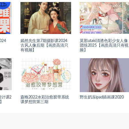
24
嫣然先生第7期摄影课2024
莫那utaki清透色彩少女人像
】
古风人像后期【画质高清只
团练2025【画质高清只有视
有视频】
频】
设计课2
森晚2022水彩治愈胶带系统
野生奶冻ipad插画课2020
材】
课梦想营第三期