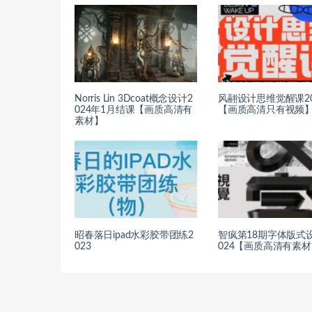
Norris Lin 3Dcoat概念设计2
风翮设计思维觉醒课20
024年1月结课【画质高清有
【画质高清只有视频
素材】
昭春落日ipad水彩胶带团练2
智疯第18期字体版式
023
024【画质高清有素