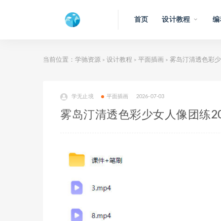
首页
设计教程
编
当前位置：
学驰资源
设计教程
平面插画
雾岛汀清透色彩少
>
>
>
学无止境
平面插画
2026-07-03
雾岛汀清透色彩少女人像团练2