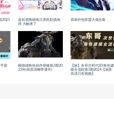
2025
蓝铅笔噜咯咯日系色彩插画
原画外包联盟大佬合集
班 大触来了
学平面
顾德雄角色创作研修第2期20
【缺】东哥次时代3D角色建
23年(画质清晰带课件)
模全流程第3期2024【画质
高清只有视频】