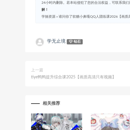
24小时内删除。若本站侵犯了您的合法权益，可联系我
解！
学驰资源
»
谁问你了软糖小鼻嘎QQ人团练课2026【画
学无止境
钻石
上一篇
tiye鸭鸭提升综合课2025【画质高清只有视频】
相关推荐