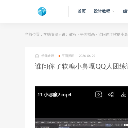
首页
设计教程
编
当前位置：
学驰资源
设计教程
平面插画
谁问你了软糖小鼻
>
>
>
学无止境
平面插画
2026-06-29
谁问你了软糖小鼻嘎QQ人团练