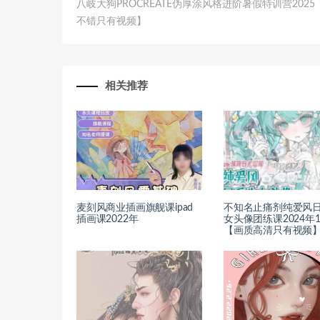
八岐大狗PROCREATE伪厚涂风格进阶暑假特训营2025
不错只有视频】
相关推荐
麦刻风商业插画旗舰课ipad
不知名止痛剂纯爱风
插画课2022年
女头像团练课2024年1
【画质高清只有视频