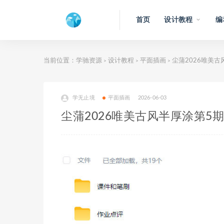
首页
设计教程
编
当前位置：
学驰资源
设计教程
平面插画
尘蒲2026唯美
>
>
>
学无止境
平面插画
2026-06-03
尘蒲2026唯美古风半厚涂第