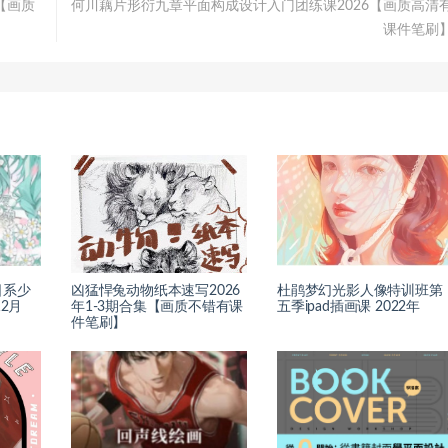
【画质
何川藕片形衍九章平面构成设计入门团练课2026【画质高清
课件笔刷
日系少
凶猛悍兔动物纸本速写2026
杜鹃梦幻光影人像特训班第
2月
年1-3期合集【画质不错有课
五季ipad插画课 2022年
】
件笔刷】