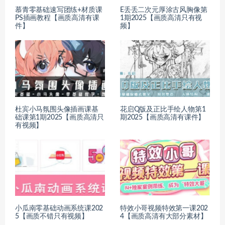
慕青零基础速写团练+材质课
E丢丢二次元厚涂古风胸像第
PS插画教程【画质高清有课
1期2025【画质高清只有视
件】
频】
杜宾小马氛围头像插画课基
花启Q版及正比手绘人物第1
础课第1期2025【画质高清只
期2025【画质高清有课件】
有视频】
小瓜南零基础动画系统课202
特效小哥视频特效第一课202
5【画质不错只有视频】
4【画质高清有大部分素材】