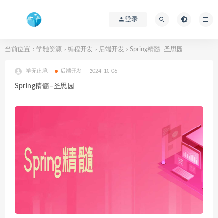
登录
当前位置：
学驰资源
编程开发
后端开发
Spring精髓–圣思园
>
>
>
学无止境
后端开发
2024-10-06
Spring精髓–圣思园