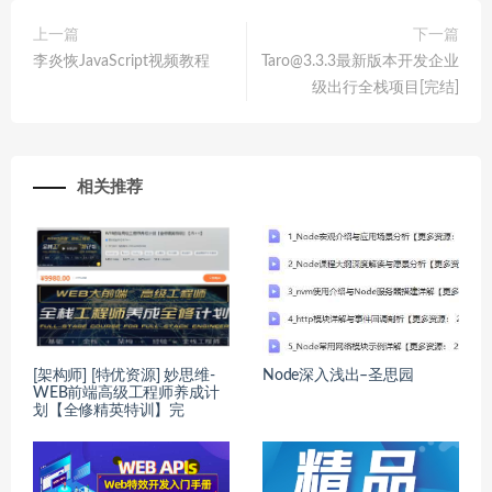
上一篇
下一篇
李炎恢JavaScript视频教程
Taro@3.3.3最新版本开发企业
级出行全栈项目[完结]
相关推荐
[架构师] [特优资源] 妙思维-
Node深入浅出–圣思园
WEB前端高级工程师养成计
划【全修精英特训】完