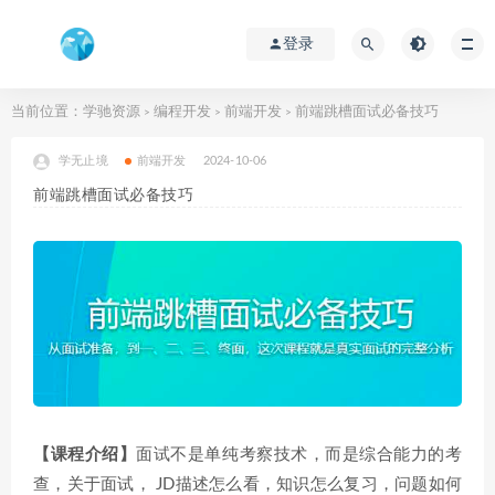
登录
当前位置：
学驰资源
编程开发
前端开发
前端跳槽面试必备技巧
>
>
>
学无止境
前端开发
2024-10-06
前端跳槽面试必备技巧
【课程介绍】
面试不是单纯考察技术，而是综合能力的考
查，关于面试， JD描述怎么看，知识怎么复习，问题如何