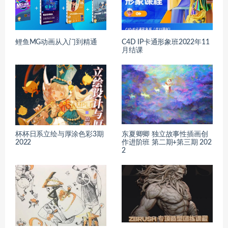
鲤鱼MG动画从入门到精通
C4D IP卡通形象班2022年11
月结课
杯杯日系立绘与厚涂色彩3期
东夏卿卿 独立故事性插画创
2022
作进阶班 第二期+第三期 202
2