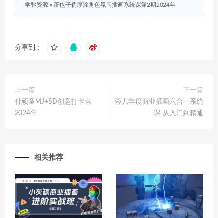
学驰资源
»
茶也子伪厚涂角色氛围插画系统课第2期2024年
分享到：
上一篇
下一篇
付顽童MJ+SD创意打卡营
蓉儿年度商业插画六合一系统
2024年
课 从入门到精通
相关推荐