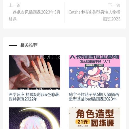
上一篇
下一篇
一盏眠古风插画课2023年3月
Catshark猫鲨美型男性人物插
结课
画班2023
相关推荐
画学反应 构成&光影&色彩暑
鲸字号炸萌子第5期人物插画
假特训班2022年
造型基础ipad插画课2023年