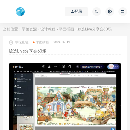
登录
当前位置：
学驰资源
设计教程
平面插画
鲸选Live分享会60场
>
>
>
学无止境
平面插画
2024-09-19
鲸选Live分享会60场