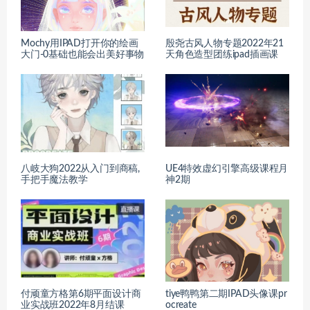
Mochy用IPAD打开你的绘画
殷尧古风人物专题2022年21
大门-0基础也能会出美好事物
天角色造型团练ipad插画课
八岐大狗2022从入门到商稿,
UE4特效虚幻引擎高级课程月
手把手魔法教学
神2期
付顽童方格第6期平面设计商
tiye鸭鸭第二期IPAD头像课pr
业实战班2022年8月结课
ocreate