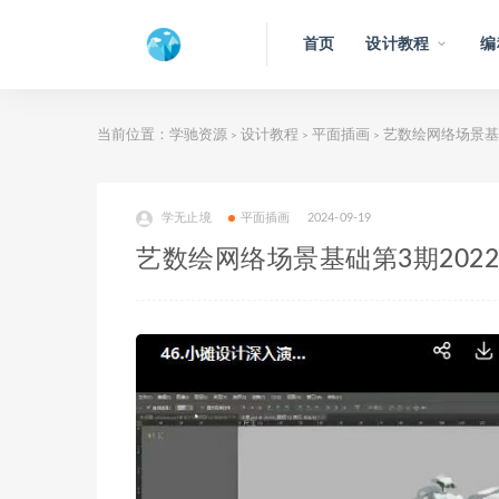
首页
设计教程
编
当前位置：
学驰资源
设计教程
平面插画
艺数绘网络场景基础
>
>
>
学无止境
平面插画
2024-09-19
艺数绘网络场景基础第3期202