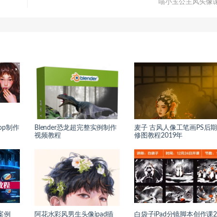
喵小玉公主风头像
hop制作
Blender恐龙超完整实例制作
麦子 古风人像工笔画PS后
视频教程
修图教程2019年
案例
阿花水彩风男生头像ipad插
白袋子iPad分镜脚本创作课