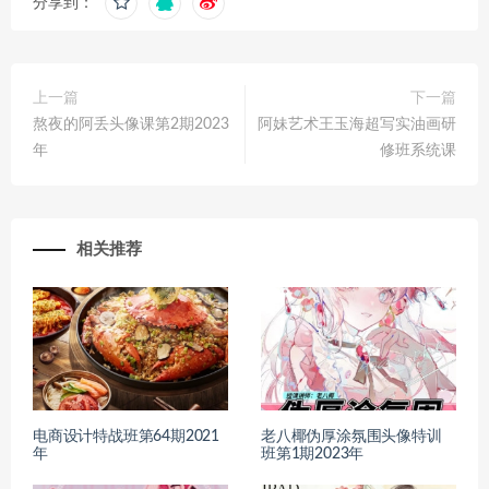
分享到：
上一篇
下一篇
熬夜的阿丢头像课第2期2023
阿妹艺术王玉海超写实油画研
年
修班系统课
相关推荐
电商设计特战班第64期2021
老八椰伪厚涂氛围头像特训
年
班第1期2023年