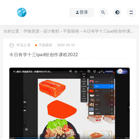
登录
当前位置：
学驰资源
设计教程
平面插画
今日有学十三ipad轻创作课程2022
>
>
>
学无止境
平面插画
2024-09-19
今日有学十三ipad轻创作课程2022