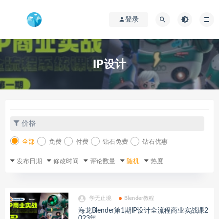
登录
IP设计
价格
全部
免费
付费
钻石免费
钻石优惠
发布日期
修改时间
评论数量
随机
热度
学无止境
Blender教程
海龙Blender第1期IP设计全流程商业实战课2
023年